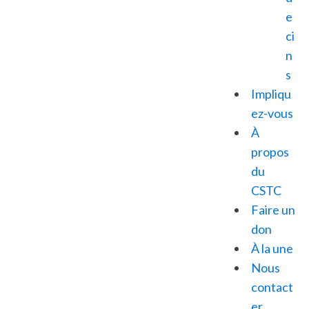
e
ci
n
s
Impliqu
ez-vous
À
propos
du
CSTC
Faire un
don
À la une
Nous
contact
er