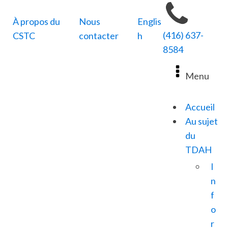
À propos du
Nous
Englis
(416) 637-
CSTC
contacter
h
8584
Menu
Accueil
Au sujet
du
TDAH
I
n
f
o
r