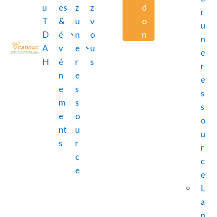
u
es
z
z-
d
r
T
&
u
v
o
u
D
é
n
o
n
n
A
v
e
u
e
H
é
r
s
r
n
e
e
e
s
s
m
s
s
e
o
o
nt
u
u
s
r
r
c
c
e
e
L
a
n